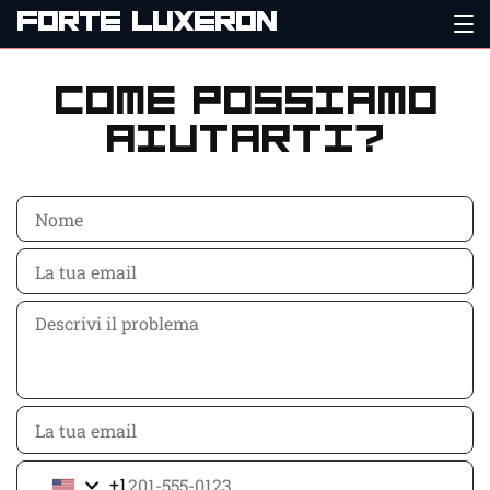
FORTE LUXERON
Come possiamo
aiutarti?
+1
United